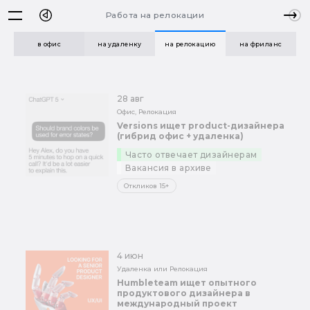
Работа на релокации
в офис
на удаленку
на релокацию
на фриланс
28 авг
Офис, Релокация
Versions ищет product-дизайнера
(гибрид офис + удаленка)
Часто отвечает дизайнерам
Вакансия в архиве
Откликов 15+
4 июн
Удаленка или Релокация
Humbleteam ищет опытного
продуктового дизайнера в
международный проект