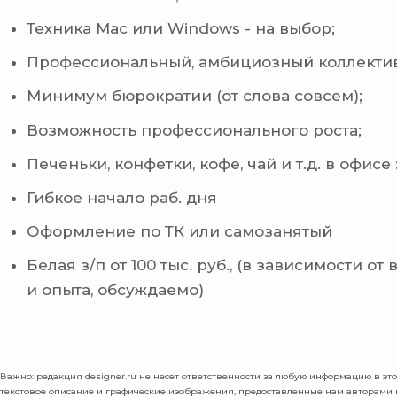
Техника Mac или Windows - на выбор;
Профессиональный, амбициозный коллектив
Минимум бюрократии (от слова совсем);
Возможность профессионального роста;
Печеньки, конфетки, кофе, чай и т.д. в офисе :
Гибкое начало раб. дня
Оформление по ТК или самозанятый
Белая з/п от 100 тыс. руб., (в зависимости от
и опыта, обсуждаемо)
Важно: pедакция designer.ru не несет ответственности за любую информацию в этой
текстовое описание и графические изображения, предоставленные нам авторами