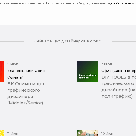
пользователями интернета. Если Вы нашли ошибку, то, пожалуйста,
сообщите нам
о
Сейчас ищут дизайнеров в офис:
9 Июл
3 Июл
Удаленка или Офис
Офис (Санкт-Петер
DIY TOOLS в п
(Алматы)
графического
БК Олимп ищет
дизайнера (на
графического
полиграфию)
дизайнера
(Middle+/Senior)
11 Июн
10 Июн