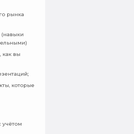
го рынка
х (навыки
тельными)
 как вы
езентаций;
ты, которые
с учётом