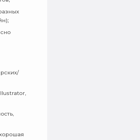
разных
н);
асно
рских/
ustrator,
ость,
 хорошая