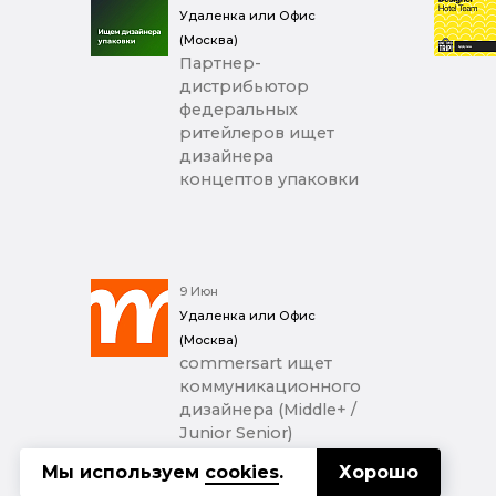
Удаленка или Офис
(Москва)
Партнер-
дистрибьютор
федеральных
ритейлеров ищет
дизайнера
концептов упаковки
9 Июн
Удаленка или Офис
(Москва)
commersart ищет
коммуникационного
дизайнера (Middle+ /
Junior Senior)
Мы используем
cookies
.
Хорошо