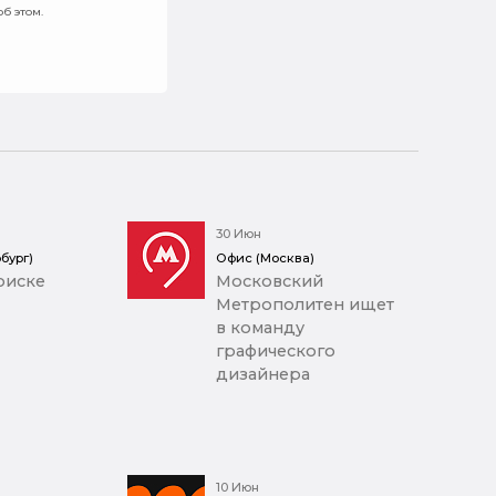
б этом.
30 Июн
бург)
Офис (Москва)
оиске
Московский
Метрополитен ищет
в команду
графического
дизайнера
10 Июн