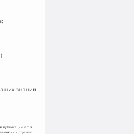
;
)
 ваших знаний
 публикации, в т. ч.
 вакансии и другими