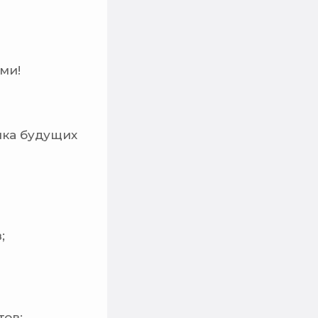
ми!
ыка будущих
;
тов;