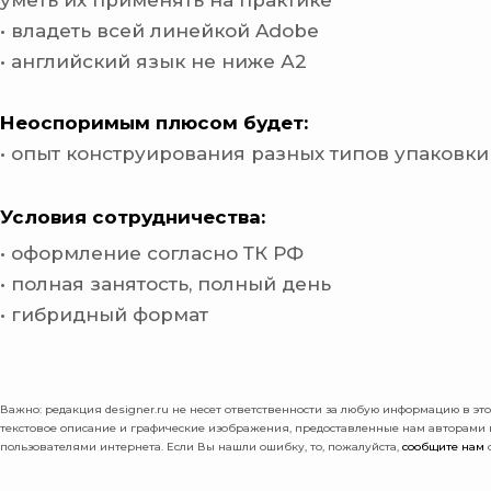
уметь их применять на практике
• владеть всей линейкой Adobe
• английский язык не ниже А2
Неоспоримым плюсом будет:
• опыт конструирования разных типов упаковки
Условия сотрудничества:
• оформление согласно ТК РФ
• полная занятость, полный день
• гибридный формат
Важно: pедакция designer.ru не несет ответственности за любую информацию в этой
текстовое описание и графические изображения, предоставленные нам авторами
пользователями интернета. Если Вы нашли ошибку, то, пожалуйста,
сообщите нам
о