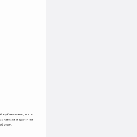
 публикации, в т. ч.
 вакансии и другими
б этом.