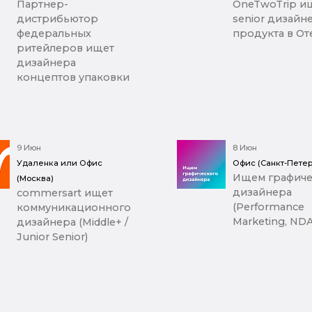
Партнер-
OneTwoTrip и
дистрибьютор
senior дизайн
федеральных
продукта в От
ритейлеров ищет
дизайнера
концептов упаковки
9 Июн
8 Июн
Удаленка или Офис
Офис (Санкт-Петер
Ищем графиче
(Москва)
дизайнера
commersart ищет
(Performance
коммуникационного
Marketing, NDA
дизайнера (Middle+ /
Junior Senior)