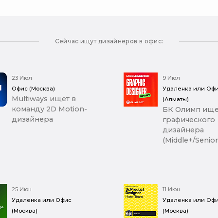
Сейчас ищут дизайнеров в офис:
23 Июл
9 Июл
Офис (Москва)
Удаленка или Оф
Multiways ищет в
(Алматы)
команду 2D Motion-
БК Олимп ище
дизайнера
графического
дизайнера
(Middle+/Senior
25 Июн
11 Июн
Удаленка или Офис
Удаленка или Оф
(Москва)
(Москва)