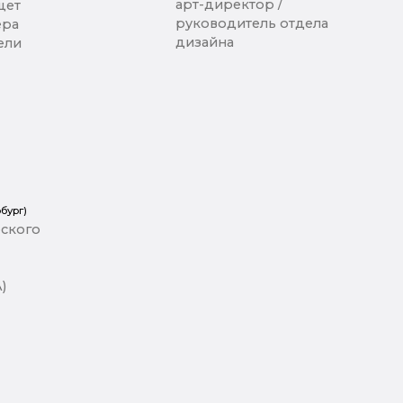
арт-директор /
щет
руководитель отдела
ера
дизайна
ели
бург)
ского
)