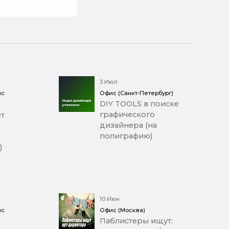
3 Июл
ис
Офис (Санкт-Петербург)
DIY TOOLS в поиске
графического
т
дизайнера (на
полиграфию)
)
10 Июн
ис
Офис (Москва)
Паблистеры ищут: