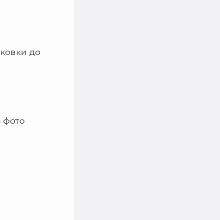
аковки до
 фото