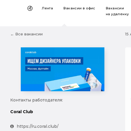
Лента
Вакансии
в офис
Вакансии
на удаленку
← Все вакансии
15 
Контакты работодателя:
Coral Club
https://ru.coral.club/