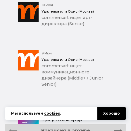
10 Июн
Удаленка или Офис (Москва)
commersart ищет арт-
директора (Senior)
9 Июн
Удаленка или Офис (Москва)
commersart ищет
коммуникационного
дизайнера (Middle+ / Junior
Senior)
Мы используем
cookies
.
Хорошо
8 Июн
Офис (Санкт-Петербург)
Ищем графического
Вакансия в архиве