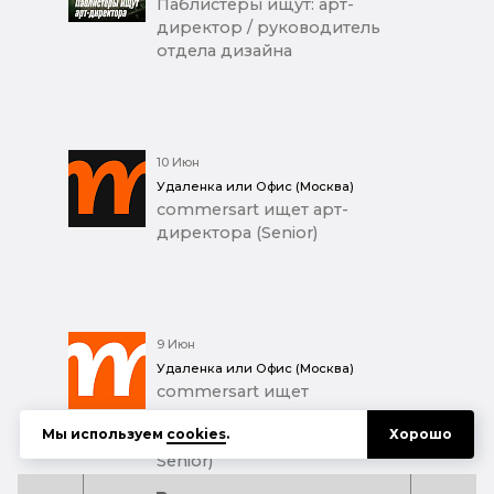
Паблистеры ищут: арт-
директор / руководитель
отдела дизайна
10 Июн
Удаленка или Офис (Москва)
commersart ищет арт-
директора (Senior)
9 Июн
Удаленка или Офис (Москва)
commersart ищет
коммуникационного
Мы используем
cookies
.
Хорошо
дизайнера (Middle+ / Junior
Senior)