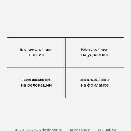
Вакансии дизайнерам
Работа дизайнером
в офис
на удаленке
Работа дизайнером
Заказы дизайнерам
на релокации
на фрилансе
© 2017—2026 designer.ru
На главную
Как найти