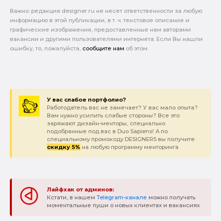
Важно: pедакция designer.ru не несет ответственности за любую
информацию в этой публикации, в т. ч. текстовое описание и
графические изображения, предоставленные нам авторами
вакансии и другими пользователями интернета. Если Вы нашли
ошибку, то, пожалуйста,
сообщите нам
об этом.
У вас слабое портфолио?
Работодатель вас не замечает? У вас мало опыта?
Вам нужно усилить слабые стороны? Все это
заряжают дизайн-менторы, специально
подобранные под вас в Duo Sapiens! А по
специальному промокоду DESIGNER5 вы получите
скидку 5%
на любую программу менторинга
Лайфхак от админов:
Кстати, в нашем
Telegram-канале
можно получать
моментальные пуши о новых клиентах и вакансиях