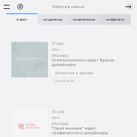
Работа в офисе
в офис
на удаленку
на релокацию
на фриланс
21 мая
Офис
(Москва)
Greencosmetics ищет бренд-
дизайнера
Вакансия в архиве
Откликов 15+
30 апр
Офис
(Москва)
"Своё мнение" ищет
графического дизайнера