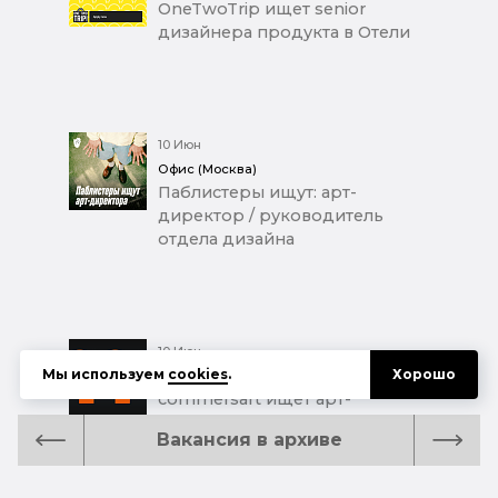
OneTwoTrip ищет senior
дизайнера продукта в Отели
10 Июн
Офис (Москва)
Паблистеры ищут: арт-
директор / руководитель
отдела дизайна
10 Июн
Мы используем
cookies
.
Хорошо
Удаленка или Офис (Москва)
commersart ищет арт-
директора (Senior)
Вакансия в архиве