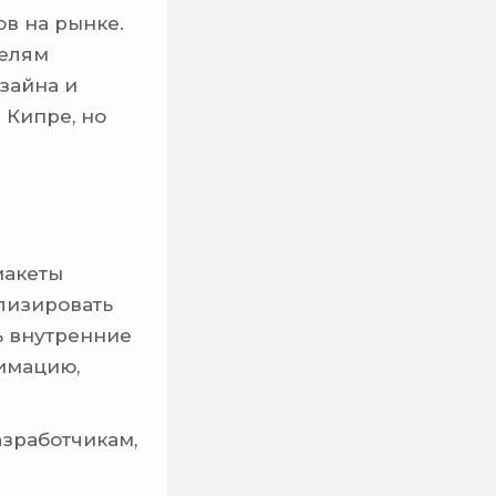
в на рынке.
телям
зайна и
 Кипре, но
макеты
лизировать
ь внутренние
имацию,
азработчикам,