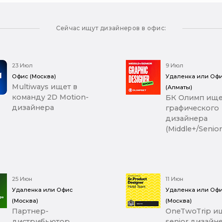
Сейчас ищут дизайнеров в офис:
23 Июл
9 Июл
Офис (Москва)
Удаленка или Оф
Multiways ищет в
(Алматы)
команду 2D Motion-
БК Олимп ище
дизайнера
графического
дизайнера
(Middle+/Senior
25 Июн
11 Июн
Удаленка или Офис
Удаленка или Оф
(Москва)
(Москва)
Партнер-
OneTwoTrip и
дистрибьютор
senior дизайн