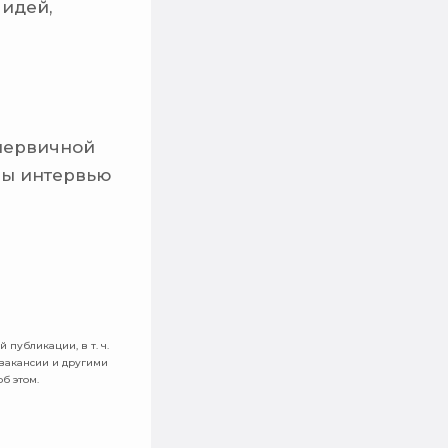
 идей,
 первичной
пы интервью
 публикации, в т. ч.
 вакансии и другими
б этом.