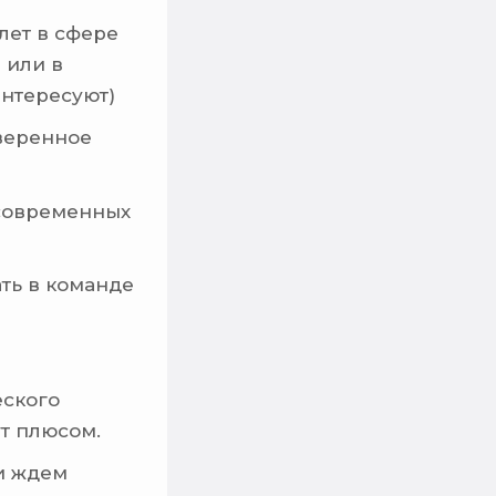
лет в сфере
 или в
интересуют)
веренное
 современных
ать в команде
еского
ут плюсом.
и ждем