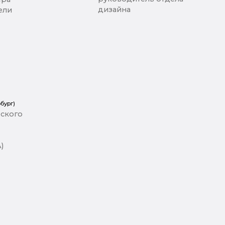
дизайна
ели
бург)
ского
)