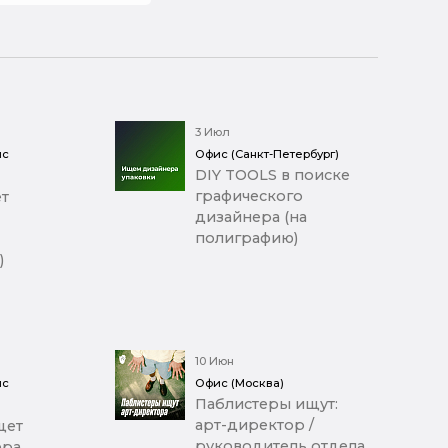
3 Июл
ис
Офис (Санкт-Петербург)
DIY TOOLS в поиске
графического
т
дизайнера (на
полиграфию)
)
10 Июн
ис
Офис (Москва)
Паблистеры ищут:
арт-директор /
щет
руководитель отдела
ера