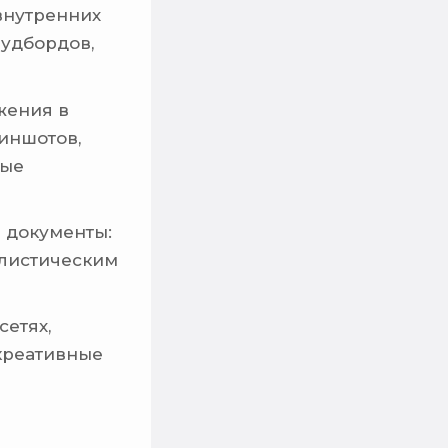
 внутренних
мудбордов,
жения в
иншотов,
ные
 документы:
илистическим
сетях,
 креативные