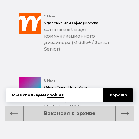
9 Июн
Удаленка или Офис (Москва)
commersart ищет
коммуникационного
дизайнера (Middle+ / Junior
Senior)
8 Июн
Офис (Санкт-Петербург)
Ищем графического
Мы используем
cookies
.
Хорошо
дизайнера (Performance
Marketing, NDA)
Вакансия в архиве