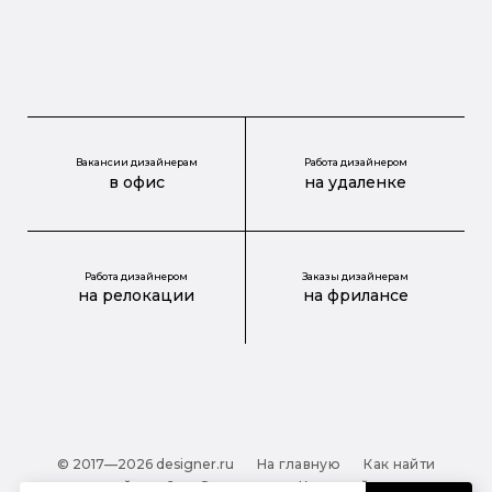
Вакансии дизайнерам
Работа дизайнером
в офис
на удаленке
Работа дизайнером
Заказы дизайнерам
на релокации
на фрилансе
© 2017—2026 designer.ru
На главную
Как найти
дизайнера?
О проекте
Карта сайта