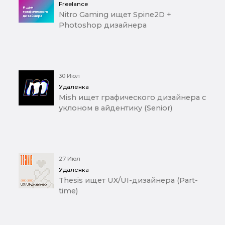
Freelance
Nitro Gaming ищет Spine2D +
Photoshop дизайнера
30 Июл
Удаленка
Mish ищет графического дизайнера с
уклоном в айдентику (Senior)
27 Июл
Удаленка
Thesis ищет UX/UI-дизайнера (Part-
time)