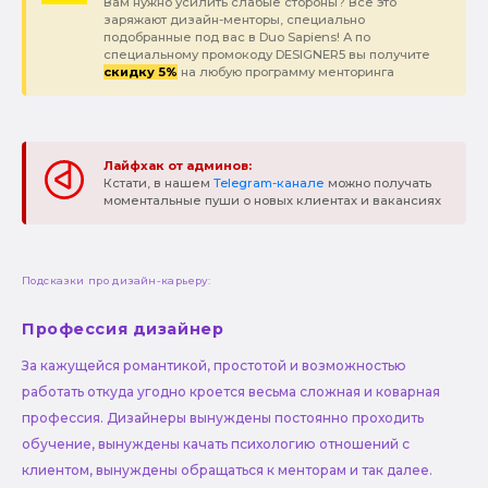
Вам нужно усилить слабые стороны? Все это
заряжают дизайн-менторы, специально
подобранные под вас в Duo Sapiens! А по
специальному промокоду DESIGNER5 вы получите
скидку 5%
на любую программу менторинга
Лайфхак от админов:
Кстати, в нашем
Telegram-канале
можно получать
моментальные пуши о новых клиентах и вакансиях
Подсказки про дизайн-карьеру:
Профессия дизайнер
За кажущейся романтикой, простотой и возможностью
работать откуда угодно кроется весьма сложная и коварная
профессия. Дизайнеры вынуждены постоянно проходить
обучение, вынуждены качать психологию отношений с
клиентом, вынуждены обращаться к менторам и так далее.