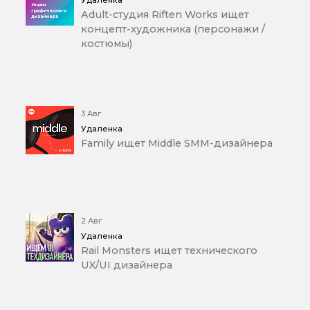
Удаленка
Adult-студия Riften Works ищет
концепт-художника (персонажи /
костюмы)
3 Авг
Удаленка
Family ищет Middle SMM-дизайнера
2 Авг
Удаленка
Rail Monsters ищет технического
UX/UI дизайнера