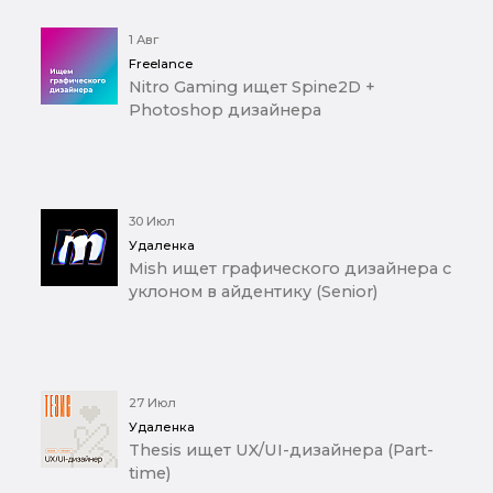
1 Авг
Freelance
Nitro Gaming ищет Spine2D +
Photoshop дизайнера
30 Июл
Удаленка
Mish ищет графического дизайнера с
уклоном в айдентику (Senior)
27 Июл
Удаленка
Thesis ищет UX/UI-дизайнера (Part-
time)