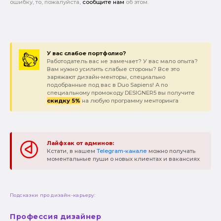
ошибку, то, пожалуйста,
сообщите нам
об этом.
У вас слабое портфолио?
Работодатель вас не замечает? У вас мало опыта?
Вам нужно усилить слабые стороны? Все это
заряжают дизайн-менторы, специально
подобранные под вас в Duo Sapiens! А по
специальному промокоду DESIGNER5 вы получите
скидку 5%
на любую программу менторинга
Лайфхак от админов:
Кстати, в нашем
Telegram-канале
можно получать
моментальные пуши о новых клиентах и вакансиях
Подсказки про дизайн-карьеру:
Профессия дизайнер