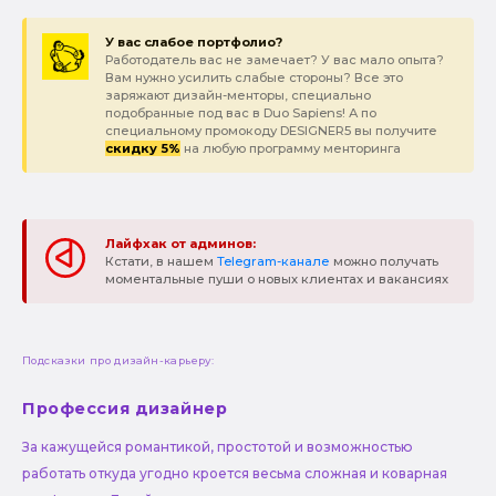
У вас слабое портфолио?
Работодатель вас не замечает? У вас мало опыта?
Вам нужно усилить слабые стороны? Все это
заряжают дизайн-менторы, специально
подобранные под вас в Duo Sapiens! А по
специальному промокоду DESIGNER5 вы получите
скидку 5%
на любую программу менторинга
Лайфхак от админов:
Кстати, в нашем
Telegram-канале
можно получать
моментальные пуши о новых клиентах и вакансиях
Подсказки про дизайн-карьеру:
Профессия дизайнер
За кажущейся романтикой, простотой и возможностью
работать откуда угодно кроется весьма сложная и коварная