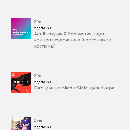
3 Авг
Удаленка
Adult-студия Riften Works ищет
концепт-художника (персонажи /
костюмы)
3 Авг
Удаленка
Family ищет Middle SMM-дизайнера
2 Авг
Удаленка