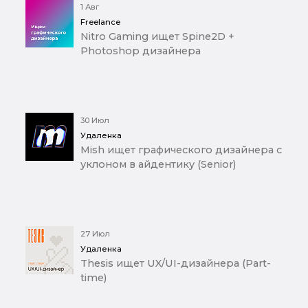
1 Авг
Freelance
Nitro Gaming ищет Spine2D +
Photoshop дизайнера
30 Июл
Удаленка
Mish ищет графического дизайнера с
уклоном в айдентику (Senior)
27 Июл
Удаленка
Thesis ищет UX/UI-дизайнера (Part-
time)