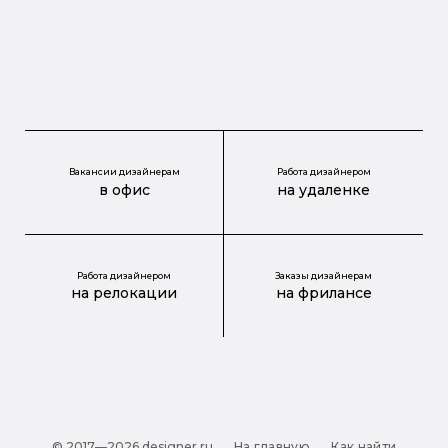
Вакансии дизайнерам
Работа дизайнером
в офис
на удаленке
Работа дизайнером
Заказы дизайнерам
на релокации
на фрилансе
© 2017—2026 designer.ru
На главную
Как найти