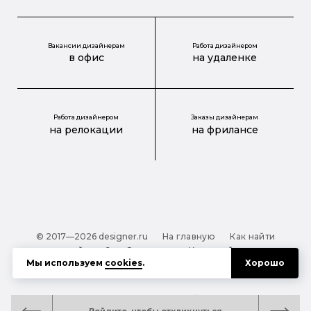
Вакансии дизайнерам
Работа дизайнером
в офис
на удаленке
Работа дизайнером
Заказы дизайнерам
на релокации
на фрилансе
© 2017—2026 designer.ru
На главную
Как найти
дизайнера?
О проекте
Карта сайта
Мы используем
cookies
.
Хорошо
Обработка персональных данных
Файлы cookie
Полезная подсказка:
Как выбрать дизайнера: