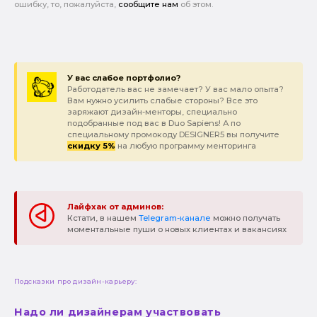
ошибку, то, пожалуйста,
сообщите нам
об этом.
У вас слабое портфолио?
Работодатель вас не замечает? У вас мало опыта?
Вам нужно усилить слабые стороны? Все это
заряжают дизайн-менторы, специально
подобранные под вас в Duo Sapiens! А по
специальному промокоду DESIGNER5 вы получите
скидку 5%
на любую программу менторинга
Лайфхак от админов:
Кстати, в нашем
Telegram-канале
можно получать
моментальные пуши о новых клиентах и вакансиях
Подсказки про дизайн-карьеру:
Надо ли дизайнерам участвовать