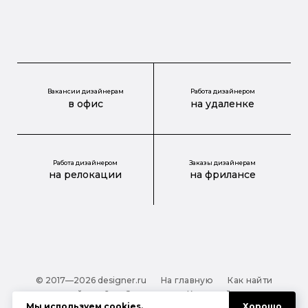
Вакансии дизайнерам
Работа дизайнером
в офис
на удаленке
Работа дизайнером
Заказы дизайнерам
на релокации
на фрилансе
© 2017—2026 designer.ru
На главную
Как найти
дизайнера?
О проекте
Карта сайта
Мы используем
cookies
.
Хорошо
Обработка персональных данных
Файлы cookie