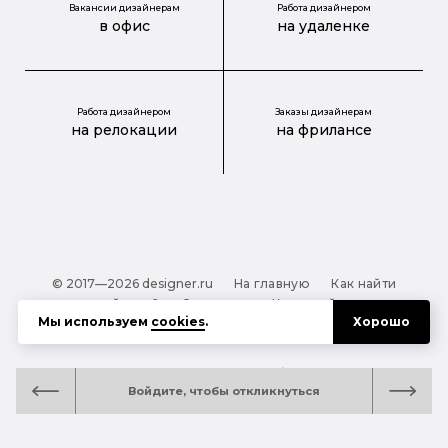
Вакансии дизайнерам
Работа дизайнером
в офис
на удаленке
Работа дизайнером
Заказы дизайнерам
на релокации
на фрилансе
© 2017—2026 designer.ru
На главную
Как найти
дизайнера?
О проекте
Карта сайта
Мы используем
cookies
.
Хорошо
Обработка персональных данных
Файлы cookie
Полезная подсказка:
Как выбрать дизайнера:
Войдите, чтобы откликнуться
руководство для тех, кто заказывает дизайн