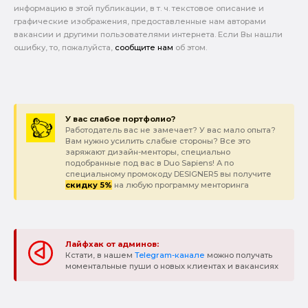
информацию в этой публикации, в т. ч. текстовое описание и
графические изображения, предоставленные нам авторами
вакансии и другими пользователями интернета. Если Вы нашли
ошибку, то, пожалуйста,
сообщите нам
об этом.
У вас слабое портфолио?
Работодатель вас не замечает? У вас мало опыта?
Вам нужно усилить слабые стороны? Все это
заряжают дизайн-менторы, специально
подобранные под вас в Duo Sapiens! А по
специальному промокоду DESIGNER5 вы получите
скидку 5%
на любую программу менторинга
Лайфхак от админов:
Кстати, в нашем
Telegram-канале
можно получать
моментальные пуши о новых клиентах и вакансиях