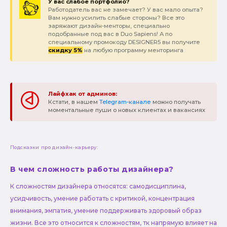
У вас слабое портфолио?
Работодатель вас не замечает? У вас мало опыта?
Вам нужно усилить слабые стороны? Все это
заряжают дизайн-менторы, специально
подобранные под вас в Duo Sapiens! А по
специальному промокоду DESIGNER5 вы получите
скидку 5%
на любую программу менторинга
Лайфхак от админов:
Кстати, в нашем
Telegram-канале
можно получать
моментальные пуши о новых клиентах и вакансиях
Подсказки про дизайн-карьеру:
В чем сложность работы дизайнера?
К сложностям дизайнера относятся: самодисциплина,
усидчивость, умение работать с критикой, концентрация
внимания, эмпатия, умение поддерживать здоровый образ
жизни. Все это относится к сложностям, тк напрямую влияет на