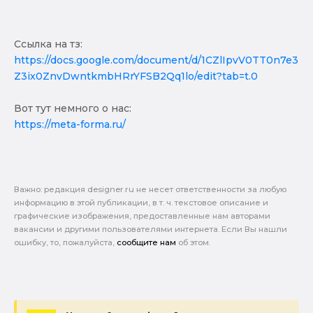
Cсылка на тз:
https://docs.google.com/document/d/1CZlIpvV0TT0n7e3
Z3ix0ZnvDwntkmbHRrYFSB2Qq1lo/edit?tab=t.0
Вот тут немного о нас:
https://meta-forma.ru/
Важно: pедакция designer.ru не несет ответственности за любую
информацию в этой публикации, в т. ч. текстовое описание и
графические изображения, предоставленные нам авторами
вакансии и другими пользователями интернета. Если Вы нашли
ошибку, то, пожалуйста,
сообщите нам
об этом.