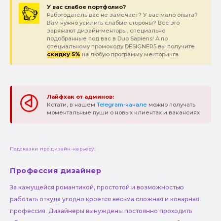
У вас слабое портфолио?
Работодатель вас не замечает? У вас мало опыта?
Вам нужно усилить слабые стороны? Все это
заряжают дизайн-менторы, специально
подобранные под вас в Duo Sapiens! А по
специальному промокоду DESIGNER5 вы получите
скидку 5%
на любую программу менторинга
Лайфхак от админов:
Кстати, в нашем
Telegram-канале
можно получать
моментальные пуши о новых клиентах и вакансиях
Подсказки про дизайн-карьеру:
Профессия дизайнер
За кажущейся романтикой, простотой и возможностью
работать откуда угодно кроется весьма сложная и коварная
профессия. Дизайнеры вынуждены постоянно проходить