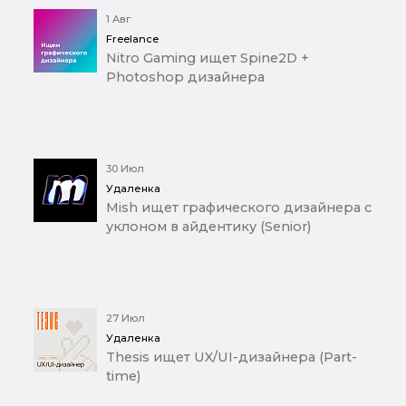
1 Авг
Freelance
Nitro Gaming ищет Spine2D +
Photoshop дизайнера
30 Июл
Удаленка
Mish ищет графического дизайнера с
уклоном в айдентику (Senior)
27 Июл
Удаленка
Thesis ищет UX/UI-дизайнера (Part-
time)