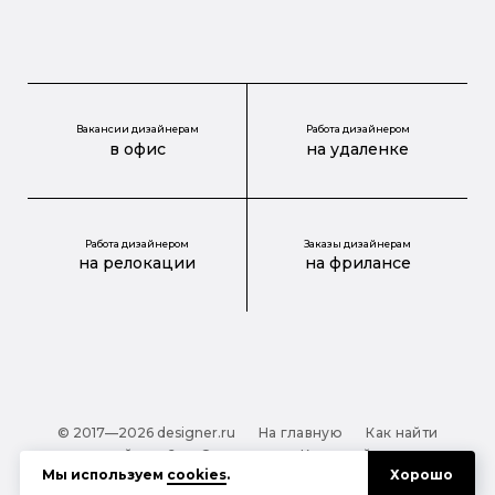
Вакансии дизайнерам
Работа дизайнером
в офис
на удаленке
Работа дизайнером
Заказы дизайнерам
на релокации
на фрилансе
© 2017—2026 designer.ru
На главную
Как найти
дизайнера?
О проекте
Карта сайта
Мы используем
cookies
.
Хорошо
Обработка персональных данных
Файлы cookie