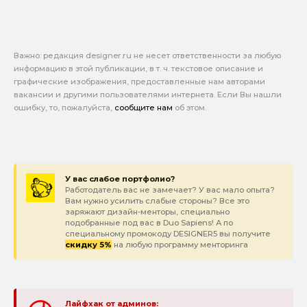
Важно: pедакция designer.ru не несет ответственности за любую
информацию в этой публикации, в т. ч. текстовое описание и
графические изображения, предоставленные нам авторами
вакансии и другими пользователями интернета. Если Вы нашли
ошибку, то, пожалуйста,
сообщите нам
об этом.
У вас слабое портфолио?
Работодатель вас не замечает? У вас мало опыта?
Вам нужно усилить слабые стороны? Все это
заряжают дизайн-менторы, специально
подобранные под вас в Duo Sapiens! А по
специальному промокоду DESIGNER5 вы получите
скидку 5%
на любую программу менторинга
Лайфхак от админов: