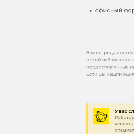
офисный форм
Важно: pедакция de
в этой публикации, 
предоставленные на
Если Вы нашли ошиб
У вас с
Работод
усилить
специал