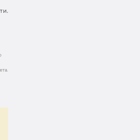
ти.
ю
та.