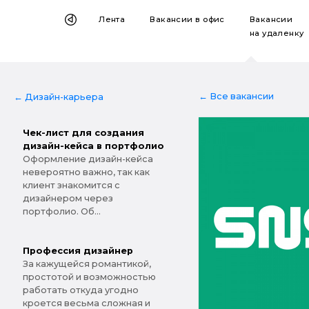
Лента
Вакансии
в офис
Вакансии
на удаленку
← Все вакансии
← Дизайн-карьера
Чек-лист для создания
дизайн-кейса в портфолио
Оформление дизайн-кейса
невероятно важно, так как
клиент знакомится с
дизайнером через
портфолио. Об...
Профессия дизайнер
За кажущейся романтикой,
простотой и возможностью
работать откуда угодно
кроется весьма сложная и