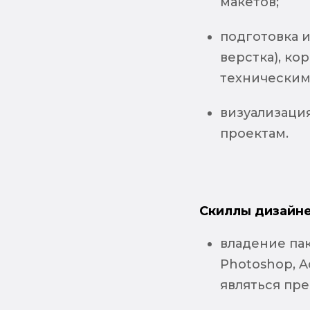
макетов;
подготовка и
верстка), ко
техническим
визуализаци
проектам.
Скиллы дизайне
владение па
Photoshop, Ad
являться пр