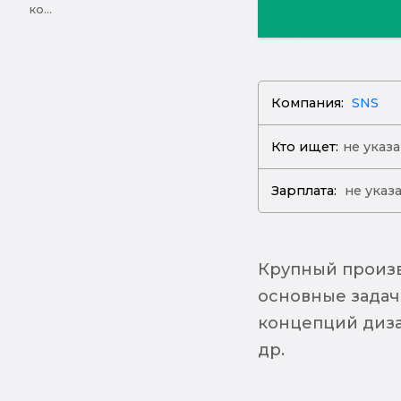
ко...
Компания:
SNS
Кто ищет:
не указ
Зарплата:
не указ
Крупный произв
основные задач
концепций диза
др.