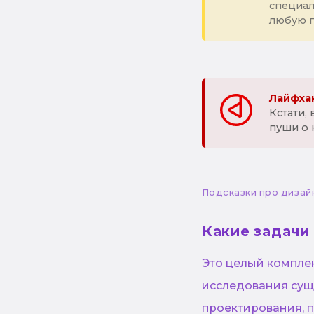
специа
любую 
Лайфхак
Кстати,
пуши о 
Подсказки про дизай
Какие задачи
Это целый комплек
исследования суще
проектирования, п