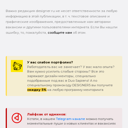
Важно: pедакция designer.ru не несет ответственности за любую
информацию в этой публикации, в т. ч. текстовое описание и
графические изображения, предоставленные нам авторами
вакансии и другими пользователями интернета. Если Вы нашли
ошибку, то, пожалуйста,
сообщите нам
об этом.
У вас слабое портфолио?
Работодатель вас не замечает? У вас мало опыта?
Вам нужно усилить слабые стороны? Все это
заряжают дизайн-менторы, специально
подобранные под вас в Duo Sapiens! А по
специальному промокоду DESIGNER5 вы получите
скидку 5%
на любую программу менторинга
Лайфхак от админов:
Кстати, в нашем
Telegram-канале
можно получать
моментальные пуши о новых клиентах и вакансиях