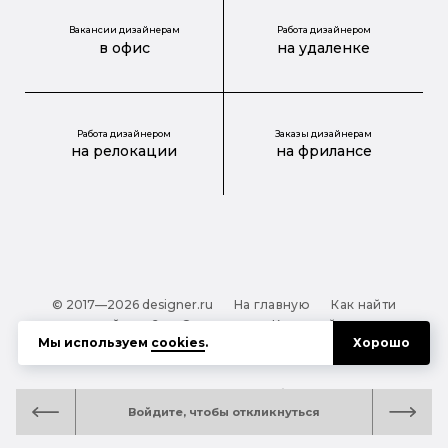
Вакансии дизайнерам
Работа дизайнером
в офис
на удаленке
Работа дизайнером
Заказы дизайнерам
на релокации
на фрилансе
© 2017—2026 designer.ru
На главную
Как найти
дизайнера?
О проекте
Карта сайта
Мы используем
cookies
.
Хорошо
Обработка персональных данных
Файлы cookie
Полезная подсказка:
Как выбрать дизайнера:
Войдите, чтобы откликнуться
руководство для тех, кто заказывает дизайн