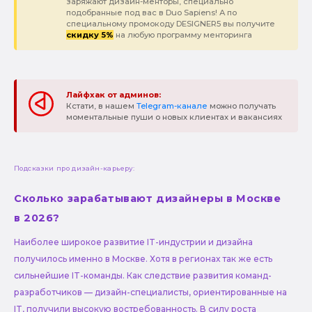
заряжают дизайн-менторы, специально
подобранные под вас в Duo Sapiens! А по
специальному промокоду DESIGNER5 вы получите
скидку 5%
на любую программу менторинга
Лайфхак от админов:
Кстати, в нашем
Telegram-канале
можно получать
моментальные пуши о новых клиентах и вакансиях
Подсказки про дизайн-карьеру:
Сколько зарабатывают дизайнеры в Москве
в 2026?
Наиболее широкое развитие IT-индустрии и дизайна
получилось именно в Москве. Хотя в регионах так же есть
сильнейшие IT-команды. Как следствие развития команд-
разработчиков — дизайн-специалисты, ориентированные на
IT, получили высокую востребованность. В силу роста