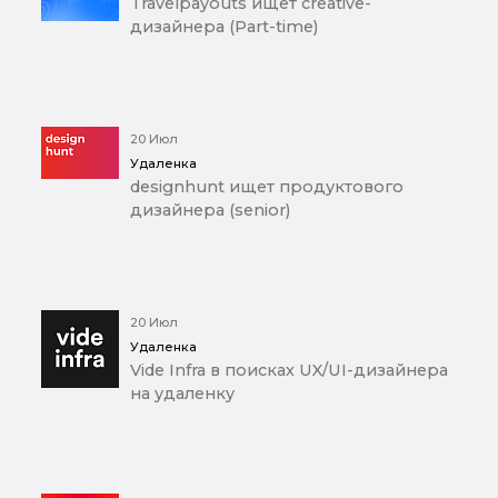
Travelpayouts ищет creative-
дизайнера (Part-time)
20 Июл
Удаленка
designhunt ищет продуктового
дизайнера (senior)
20 Июл
Удаленка
Vide Infra в поисках UX/UI-дизайнера
на удаленку