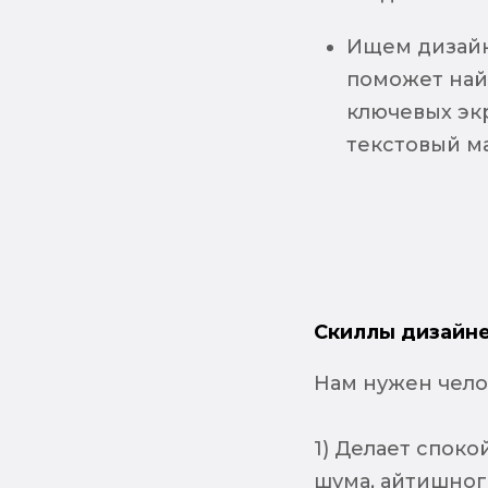
Ищем дизайн
поможет най
ключевых экр
текстовый ма
Скиллы дизайне
Нам нужен чело
1) Делает спок
шума, айтишног