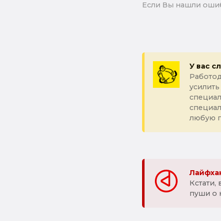
Если Вы нашли ошиб
У вас с
Работод
усилить
специал
специа
любую 
Лайфхак
Кстати,
пуши о 