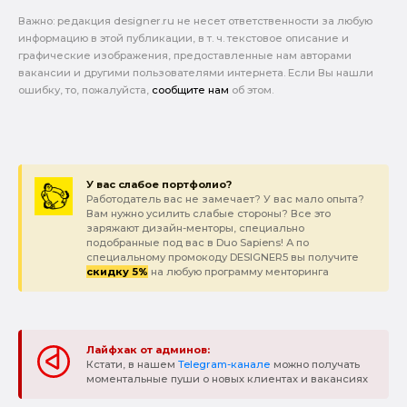
Важно: pедакция designer.ru не несет ответственности за любую
информацию в этой публикации, в т. ч. текстовое описание и
графические изображения, предоставленные нам авторами
вакансии и другими пользователями интернета. Если Вы нашли
ошибку, то, пожалуйста,
сообщите нам
об этом.
У вас слабое портфолио?
Работодатель вас не замечает? У вас мало опыта?
Вам нужно усилить слабые стороны? Все это
заряжают дизайн-менторы, специально
подобранные под вас в Duo Sapiens! А по
специальному промокоду DESIGNER5 вы получите
скидку 5%
на любую программу менторинга
Лайфхак от админов:
Кстати, в нашем
Telegram-канале
можно получать
моментальные пуши о новых клиентах и вакансиях