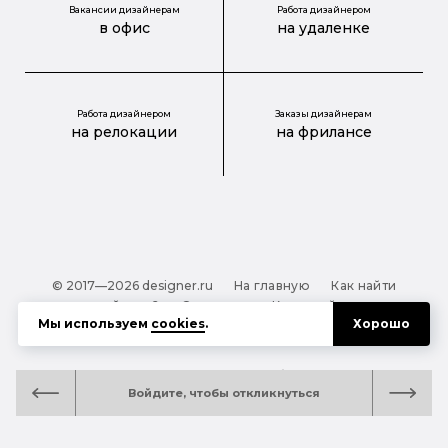
Вакансии дизайнерам
Работа дизайнером
в офис
на удаленке
Работа дизайнером
Заказы дизайнерам
на релокации
на фрилансе
© 2017—2026 designer.ru
На главную
Как найти
дизайнера?
О проекте
Карта сайта
Мы используем
cookies
.
Хорошо
Обработка персональных данных
Файлы cookie
Полезная подсказка:
Как выбрать дизайнера:
Войдите, чтобы откликнуться
руководство для тех, кто заказывает дизайн