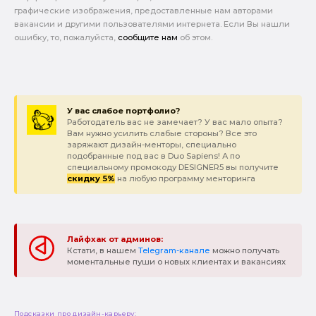
графические изображения, предоставленные нам авторами
вакансии и другими пользователями интернета. Если Вы нашли
ошибку, то, пожалуйста,
сообщите нам
об этом.
У вас слабое портфолио?
Работодатель вас не замечает? У вас мало опыта?
Вам нужно усилить слабые стороны? Все это
заряжают дизайн-менторы, специально
подобранные под вас в Duo Sapiens! А по
специальному промокоду DESIGNER5 вы получите
скидку 5%
на любую программу менторинга
Лайфхак от админов:
Кстати, в нашем
Telegram-канале
можно получать
моментальные пуши о новых клиентах и вакансиях
Подсказки про дизайн-карьеру: