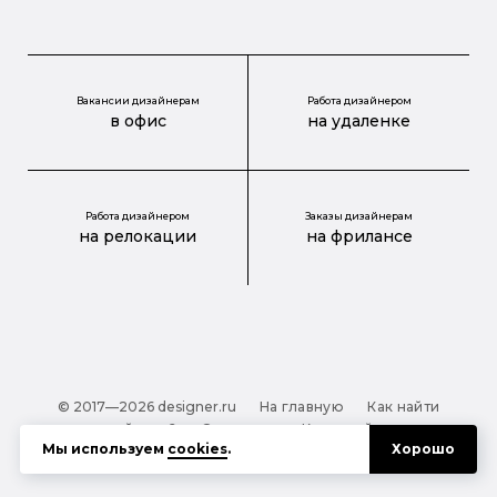
Вакансии дизайнерам
Работа дизайнером
в офис
на удаленке
Работа дизайнером
Заказы дизайнерам
на релокации
на фрилансе
© 2017—2026 designer.ru
На главную
Как найти
дизайнера?
О проекте
Карта сайта
Мы используем
cookies
.
Хорошо
Обработка персональных данных
Файлы cookie