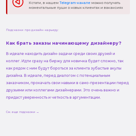
Кстати, в нашем
Telegram-канале
можно получать
моментальные пуши о новых клиентах и вакансиях
Подсказки про дизайн-карьеру:
Как брать заказы начинающему дизайнеру?
В идеале находить дизайн-задачи среди своих друзей и
коллег. Идти сразу на биржу для новичка будет сложно, так
как рядом с ним будут бороться за клиента зубастые акулы
дизайна. В идеале, перед диалогом с потенциальным
заказчиком, прокачать свои навыки в само-презентации перед
друзьями или коллегами дизайнерами. Это очень важно и
придаст уверенность и четкость в аргументации.
См. еще подсказки →