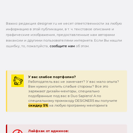
Важно: pедакция designer.ru не несет ответственности за любую
информацию в этой публикации, в т. ч. текстовое описание и
графические изображения, предоставленные нам авторами
вакансии и другими пользователями интернета. Если Вы нашли
ошибку, то, пожалуйста,
сообщите нам
об этом.
У вас слабое портфолио?
Работодатель вас не замечает? У вас мало опыта?
Вам нужно усилить слабые стороны? Все это
заряжают дизайн-менторы, специально
подобранные под вас в Duo Sapiens! А по
специальному промокоду DESIGNER5 вы получите
скидку 5%
на любую программу менторинга
Лайфхак от админов: