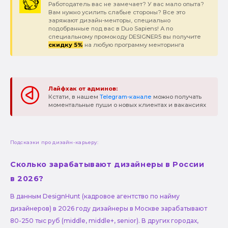
Работодатель вас не замечает? У вас мало опыта?
Вам нужно усилить слабые стороны? Все это
заряжают дизайн-менторы, специально
подобранные под вас в Duo Sapiens! А по
специальному промокоду DESIGNER5 вы получите
скидку 5%
на любую программу менторинга
Лайфхак от админов:
Кстати, в нашем
Telegram-канале
можно получать
моментальные пуши о новых клиентах и вакансиях
Подсказки про дизайн-карьеру:
Сколько зарабатывают дизайнеры в России
в 2026?
В данным DesignHunt (кадровое агентство по найму
дизайнеров) в 2026 году дизайнеры в Москве зарабатывают
80-250 тыс руб (middle, middle+, senior). В других городах,