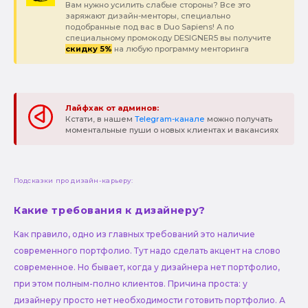
Вам нужно усилить слабые стороны? Все это
заряжают дизайн-менторы, специально
подобранные под вас в Duo Sapiens! А по
специальному промокоду DESIGNER5 вы получите
скидку 5%
на любую программу менторинга
Лайфхак от админов:
Кстати, в нашем
Telegram-канале
можно получать
моментальные пуши о новых клиентах и вакансиях
Подсказки про дизайн-карьеру:
Какие требования к дизайнеру?
Как правило, одно из главных требований это наличие
современного портфолио. Тут надо сделать акцент на слово
современное. Но бывает, когда у дизайнера нет портфолио,
при этом полным-полно клиентов. Причина проста: у
дизайнеру просто нет необходимости готовить портфолио. А