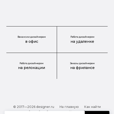
Вакансии дизайнерам
Работа дизайнером
в офис
на удаленке
Работа дизайнером
Заказы дизайнерам
на релокации
на фрилансе
© 2017—2026 designer.ru
На главную
Как найти
дизайнера?
О проекте
Карта сайта