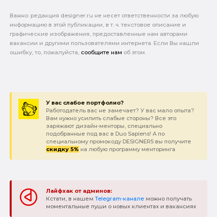
Важно: pедакция designer.ru не несет ответственности за любую
информацию в этой публикации, в т. ч. текстовое описание и
графические изображения, предоставленные нам авторами
вакансии и другими пользователями интернета. Если Вы нашли
ошибку, то, пожалуйста,
сообщите нам
об этом.
У вас слабое портфолио?
Работодатель вас не замечает? У вас мало опыта?
Вам нужно усилить слабые стороны? Все это
заряжают дизайн-менторы, специально
подобранные под вас в Duo Sapiens! А по
специальному промокоду DESIGNER5 вы получите
скидку 5%
на любую программу менторинга
Лайфхак от админов:
Кстати, в нашем
Telegram-канале
можно получать
моментальные пуши о новых клиентах и вакансиях