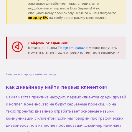
заряжают дизайн-менторы, специально
подобранные под вас в Duo Sapiens! А по
специальному промокоду DESIGNER5 вы получите
скидку 5%
на любую программу менторинга
Лайфхак от админов:
Кстати, в нашем
Telegram-канале
можно получать
моментальные пуши о новых клиентах и вакансиях
Подсказки про дизайн-карьеру:
Как дизайнеру найти первых клиентов?
Самая частая практика находить первых клиентов среди друзей
и коллег. Конечно, это не будут серьезные проекты. Но на
таких проектах дизайнер отрабатывает основные навыки
коммуникации с клиентом. Если мы говорим про графических
дизайнеров, то в качестве простых задач дизайнер начинает