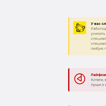
У вас с
Работод
усилить
специал
специа
любую 
Лайфхак
Кстати,
пуши о 