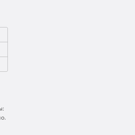
ы:
о.