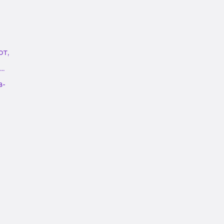
т,
.
в-