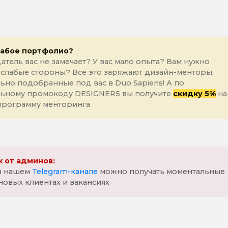
лабое портфолио?
атель вас не замечает? У вас мало опыта? Вам нужно
 слабые стороны? Все это заряжают дизайн-менторы,
ьно подобранные под вас в Duo Sapiens! А по
льному промокоду DESIGNER5 вы получите
скидку 5%
на
программу менторинга
 от админов:
 в нашем
Telegram-канале
можно получать моментальные
новых клиентах и вакансиях