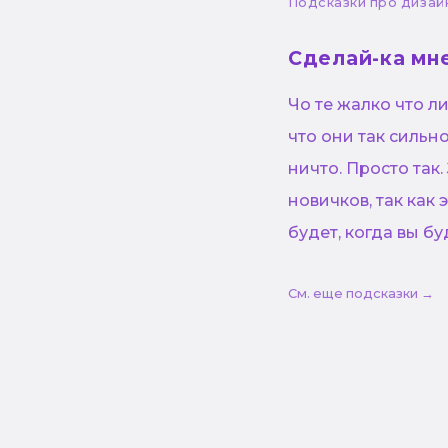
Подсказки про дизай
Сделай-ка мне
Чо те жалко что л
что они так сильн
ничто. Просто так
новичков, так как 
будет, когда вы б
См. еще подсказки →