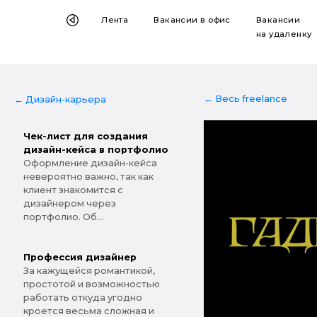
Лента
Вакансии
в офис
Вакансии
на удаленку
← Весь freelance
← Дизайн-карьера
Чек-лист для создания
дизайн-кейса в портфолио
Оформление дизайн-кейса
невероятно важно, так как
клиент знакомится с
дизайнером через
портфолио. Об...
Профессия дизайнер
За кажущейся романтикой,
простотой и возможностью
работать откуда угодно
кроется весьма сложная и