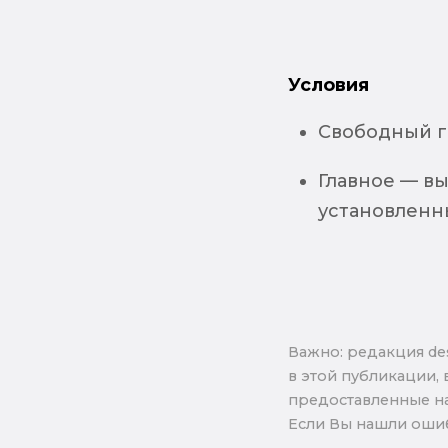
Условия
Cвободный г
Главное — в
установленн
Важно: pедакция de
в этой публикации, 
предоставленные на
Если Вы нашли ошиб