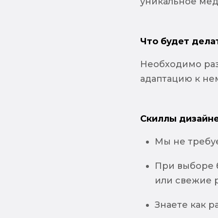
уникальное мед
Что будет дела
Необходимо раз
адаптацию к не
Скиллы дизайне
Мы не требу
При выборе 
или свежие р
Знаете как р