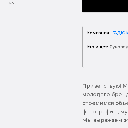
ко...
Компания:
ГАДЮ
Кто ищет:
Руковод
Приветствую! Ме
молодого брен
стремимся объе
фотографию, муз
Мы выражаем эт