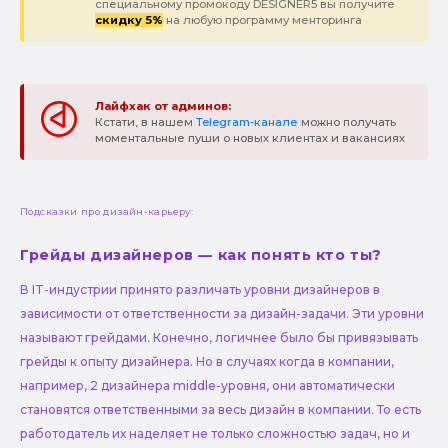
специальному промокоду DESIGNER5 вы получите
скидку 5%
на любую программу менторинга
Лайфхак от админов:
Кстати, в нашем
Telegram-канале
можно получать
моментальные пуши о новых клиентах и вакансиях
Подсказки про дизайн-карьеру:
Грейды дизайнеров — как понять кто ты?
В IT-индустрии принято различать уровни дизайнеров в
зависимости от ответственности за дизайн-задачи. Эти уровни
называют грейдами. Конечно, логичнее было бы привязывать
грейды к опыту дизайнера. Но в случаях когда в компании,
например, 2 дизайнера middle-уровня, они автоматически
становятся ответственными за весь дизайн в компании. То есть
работодатель их наделяет не только сложностью задач, но и