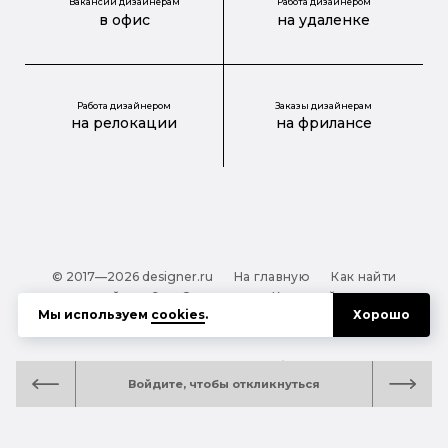
Вакансии дизайнерам
Работа дизайнером
в офис
на удаленке
Работа дизайнером
Заказы дизайнерам
на релокации
на фрилансе
© 2017—2026 designer.ru
На главную
Как найти
дизайнера?
О проекте
Карта сайта
Мы используем
cookies
.
Хорошо
Обработка персональных данных
Файлы cookie
Полезная подсказка:
Как выбрать дизайнера:
Войдите, чтобы откликнуться
руководство для тех, кто заказывает дизайн