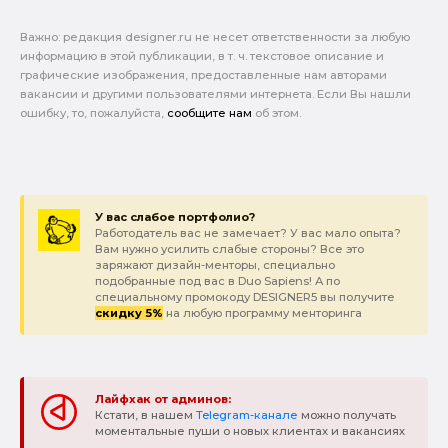
Важно: pедакция designer.ru не несет ответственности за любую
информацию в этой публикации, в т. ч. текстовое описание и
графические изображения, предоставленные нам авторами
вакансии и другими пользователями интернета. Если Вы нашли
ошибку, то, пожалуйста,
сообщите нам
об этом.
У вас слабое портфолио?
Работодатель вас не замечает? У вас мало опыта?
Вам нужно усилить слабые стороны? Все это
заряжают дизайн-менторы, специально
подобранные под вас в Duo Sapiens! А по
специальному промокоду DESIGNER5 вы получите
скидку 5%
на любую программу менторинга
Лайфхак от админов:
Кстати, в нашем
Telegram-канале
можно получать
моментальные пуши о новых клиентах и вакансиях