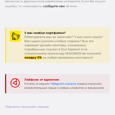
вакансии и другими пользователями интернета. Если Вы нашли
ошибку, то, пожалуйста,
сообщите нам
об этом.
У вас слабое портфолио?
Работодатель вас не замечает? У вас мало опыта?
Вам нужно усилить слабые стороны? Все это
заряжают дизайн-менторы, специально
подобранные под вас в Duo Sapiens! А по
специальному промокоду DESIGNER5 вы получите
скидку 5%
на любую программу менторинга
Лайфхак от админов:
Кстати, в нашем
Telegram-канале
можно получать
моментальные пуши о новых клиентах и вакансиях
Подсказки про дизайн-карьеру: