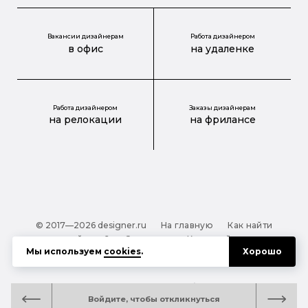
Вакансии дизайнерам
Работа дизайнером
в офис
на удаленке
Работа дизайнером
Заказы дизайнерам
на релокации
на фрилансе
© 2017—2026 designer.ru
На главную
Как найти
дизайнера?
О проекте
Карта сайта
Мы используем
cookies
.
Хорошо
Обработка персональных данных
Файлы cookie
Полезная подсказка:
Как выбрать дизайнера:
Войдите, чтобы откликнуться
руководство для тех, кто заказывает дизайн