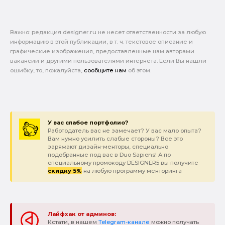
Важно: pедакция designer.ru не несет ответственности за любую
информацию в этой публикации, в т. ч. текстовое описание и
графические изображения, предоставленные нам авторами
вакансии и другими пользователями интернета. Если Вы нашли
ошибку, то, пожалуйста,
сообщите нам
об этом.
У вас слабое портфолио?
Работодатель вас не замечает? У вас мало опыта?
Вам нужно усилить слабые стороны? Все это
заряжают дизайн-менторы, специально
подобранные под вас в Duo Sapiens! А по
специальному промокоду DESIGNER5 вы получите
скидку 5%
на любую программу менторинга
Лайфхак от админов:
Кстати, в нашем
Telegram-канале
можно получать