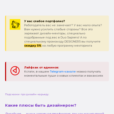
У вас слабое портфолио?
Работодатель вас не замечает? У вас мало опыта?
Вам нужно усилить слабые стороны? Все это
заряжают дизайн-менторы, специально
подобранные под вас в Duo Sapiens! А по
специальному промокоду DESIGNER5 вы получите
скидку 5%
на любую программу менторинга
Лайфхак от админов:
Кстати, в нашем
Telegram-канале
можно получать
моментальные пуши о новых клиентах и вакансиях
Подсказки про дизайн-карьеру:
Какие плюсы быть дизайнером?
Дизайнер — очень коварная профессия, так как манит своей