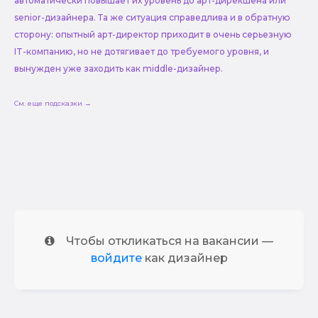
автоматически повышает их уровень до арт-дирекшена или
senior-дизайнера. Та же ситуация справедлива и в обратную
сторону: опытный арт-директор приходит в очень серьезную
IT-компанию, но не дотягивает до требуемого уровня, и
вынужден уже заходить как middle-дизайнер.
См. еще подсказки →
Чтобы откликаться на вакансии —
войдите
как дизайнер