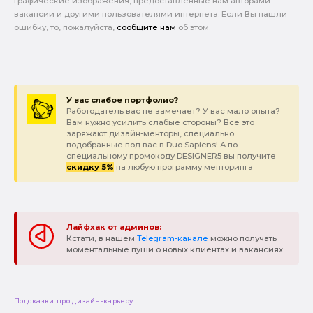
графические изображения, предоставленные нам авторами
вакансии и другими пользователями интернета. Если Вы нашли
ошибку, то, пожалуйста,
сообщите нам
об этом.
У вас слабое портфолио?
Работодатель вас не замечает? У вас мало опыта?
Вам нужно усилить слабые стороны? Все это
заряжают дизайн-менторы, специально
подобранные под вас в Duo Sapiens! А по
специальному промокоду DESIGNER5 вы получите
скидку 5%
на любую программу менторинга
Лайфхак от админов:
Кстати, в нашем
Telegram-канале
можно получать
моментальные пуши о новых клиентах и вакансиях
Подсказки про дизайн-карьеру: