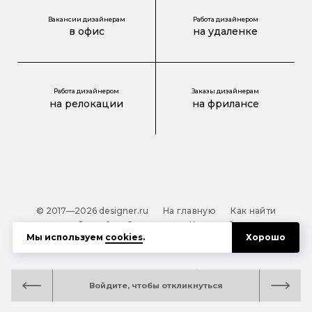
Вакансии дизайнерам
Работа дизайнером
в офис
на удаленке
Работа дизайнером
Заказы дизайнерам
на релокации
на фрилансе
© 2017—2026 designer.ru
На главную
Как найти
дизайнера?
О проекте
Карта сайта
Мы используем
cookies
.
Хорошо
Обработка персональных данных
Файлы cookie
Полезная подсказка:
Как выбрать дизайнера:
Войдите, чтобы откликнуться
руководство для тех, кто заказывает дизайн