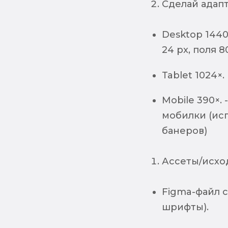
Сделай адапт
Desktop 1440
24 px, поля 80
Tablet 1024×.
Mobile 390×.
мобилки (ис
банеров)
Ассеты/исхо
Figma-файл с
шрифты).