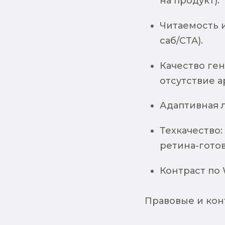
на продукт).
Читаемость 
саб/CTA).
Качество ге
отсутствие а
Адаптивная ло
Техкачество:
ретина-готов
Контраст по
Правовые и кон