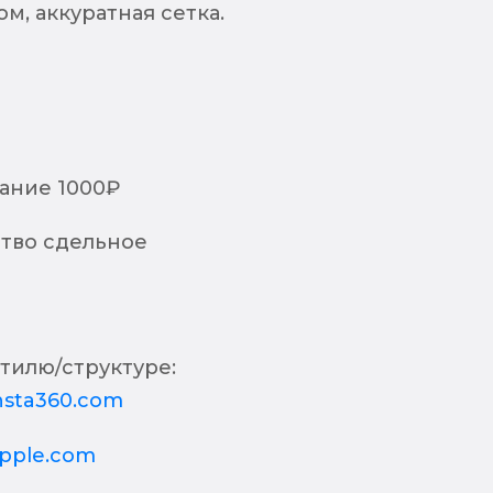
м, аккуратная сетка.
дание 1000₽
тво сдельное
тилю/структуре:
insta360.com
apple.com