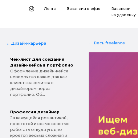
Лента
Вакансии
в офис
Вакансии
на удаленку
← Весь freelance
← Дизайн-карьера
Чек-лист для создания
дизайн-кейса в портфолио
Оформление дизайн-кейса
невероятно важно, так как
клиент знакомится с
дизайнером через
портфолио. Об...
Профессия дизайнер
За кажущейся романтикой,
простотой и возможностью
работать откуда угодно
кроется весьма сложная и