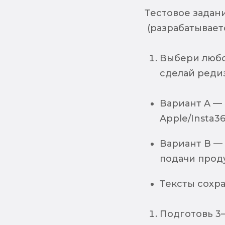
Тестовое задани
(разрабатываетс
Выбери любо
сделай редиз
Вариант A —
Apple/Insta36
Вариант B —
подачи проду
Тексты сохра
Подготовь 3