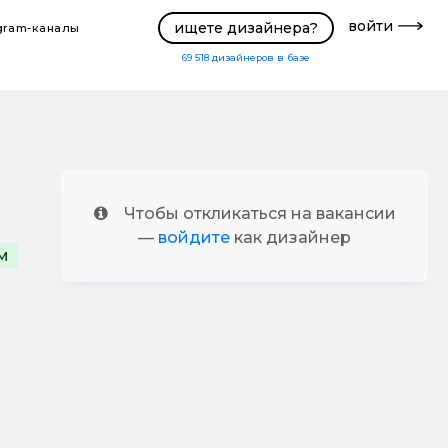
войти
ищете дизайнера?
gram-каналы
69 518
дизайнеров в базе
Чтобы откликаться на вакансии
—
войдите
как дизайнер
м