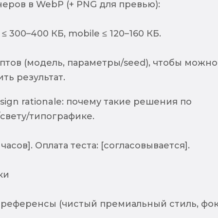
еров в WebP (+ PNG для превью):
≤ 300–400 КБ, mobile ≤ 120–160 КБ.
птов (модель, параметры/seed), чтобы можно
ть результат.
esign rationale: почему такие решения по
свету/типографике.
часов]. Оплата теста: [согласовывается].
ки
 референсы (чистый премиальный стиль, фо