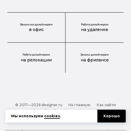
Вакансии дизайнерам
Работа дизайнером
в офис
на удаленке
Работа дизайнером
Заказы дизайнерам
на релокации
на фрилансе
© 2017—2026 designer.ru
На главную
Как найти
дизайнера?
О проекте
Карта сайта
Мы используем
cookies
.
Хорошо
Обработка персональных данных
Файлы cookie