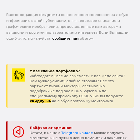
Важно: pедакция designer.ru не несет ответственности за любую
информацию в этой публикации, в т. ч. текстовое описание и
графические изображения, предоставленные нам авторами
вакансии и другими пользователями интернета. Если Вы нашли
ошибку, то, пожалуйста,
сообщите нам
об этом.
У вас слабое портфолио?
Работодатель вас не замечает? У вас мало опыта?
Вам нужно усилить слабые стороны? Все это
заряжают дизайн-менторы, специально
подобранные под вас в Duo Sapiens! А по
специальному промокоду DESIGNER5 вы получите
скидку 5%
на любую программу менторинга
Лайфхак от админов:
Кстати, в нашем
Telegram-канале
можно получать
моментальные пуши о новых клиентах и вакансиях