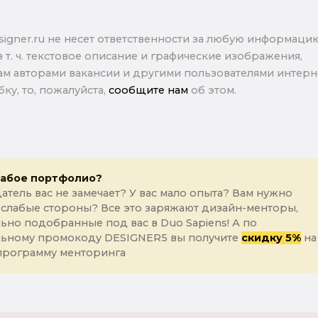
signer.ru не несет ответственности за любую информаци
в т. ч. текстовое описание и графические изображения,
м авторами вакансии и другими пользователями интерне
ку, то, пожалуйста,
сообщите нам
об этом.
лабое портфолио?
атель вас не замечает? У вас мало опыта? Вам нужно
 слабые стороны? Все это заряжают дизайн-менторы,
ьно подобранные под вас в Duo Sapiens! А по
льному промокоду DESIGNER5 вы получите
скидку 5%
на
программу менторинга