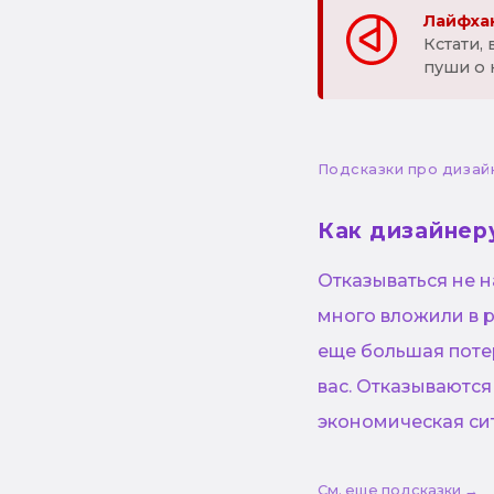
Лайфхак
Кстати,
пуши о 
Подсказки про дизай
Как дизайнер
Отказываться не н
много вложили в р
еще большая потер
вас. Отказываются
экономическая сит
См. еще подсказки →