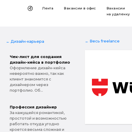
Лента
Вакансии
в офис
Вакансии
на удаленку
← Весь freelance
← Дизайн-карьера
Чек-лист для создания
дизайн-кейса в портфолио
Оформление дизайн-кейса
невероятно важно, так как
клиент знакомится с
дизайнером через
портфолио. Об...
Профессия дизайнер
За кажущейся романтикой,
простотой и возможностью
работать откуда угодно
кроется весьма сложная и