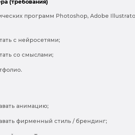
ра (требования)
ческих программ Photoshop, Adobe Illustrato
тать с нейросетями;
тать со смыслами;
тфолио.
авать анимацию;
авать фирменный стиль / брендинг;