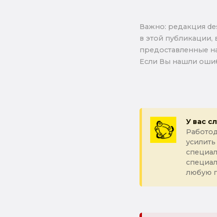
Важно: pедакция de
в этой публикации, 
предоставленные на
Если Вы нашли ошиб
У вас с
Работод
усилить
специал
специа
любую 