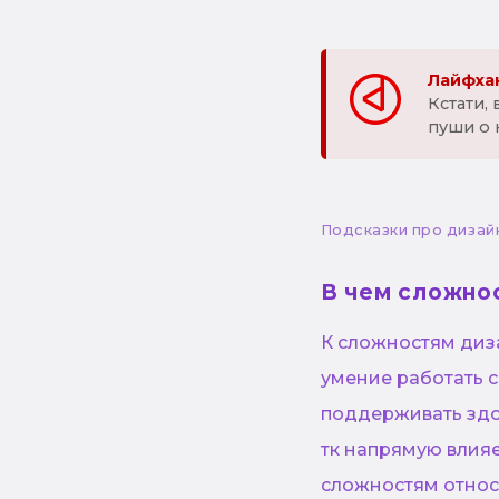
Лайфхак
Кстати,
пуши о 
Подсказки про дизай
В чем сложно
К сложностям диз
умение работать с
поддерживать здо
тк напрямую влияе
сложностям относя