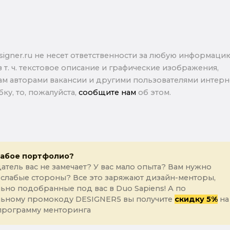
signer.ru не несет ответственности за любую информаци
в т. ч. текстовое описание и графические изображения,
м авторами вакансии и другими пользователями интерне
ку, то, пожалуйста,
сообщите нам
об этом.
лабое портфолио?
атель вас не замечает? У вас мало опыта? Вам нужно
 слабые стороны? Все это заряжают дизайн-менторы,
ьно подобранные под вас в Duo Sapiens! А по
льному промокоду DESIGNER5 вы получите
скидку 5%
на
программу менторинга