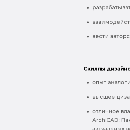
разрабатыва
взаимодейст
вести авторс
Скиллы дизайне
опыт аналог
высшее диза
отличное вл
ArchiCAD; Пак
актуальных в