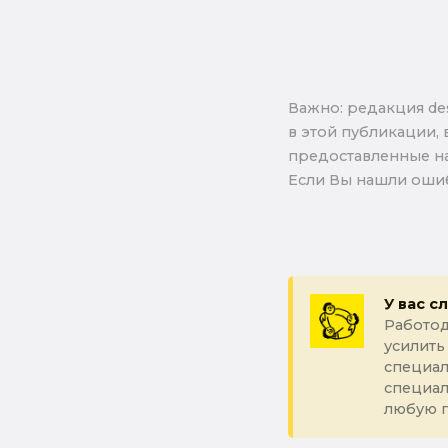
Важно: pедакция de
в этой публикации, 
предоставленные на
Если Вы нашли ошиб
У вас с
Работод
усилить
специал
специа
любую 