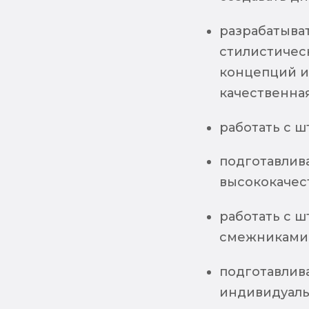
разрабатыва
стилистичес
концепций ин
качественна
работать с ш
подготавлив
высококачес
работать с 
смежниками 
подготавлив
индивидуаль