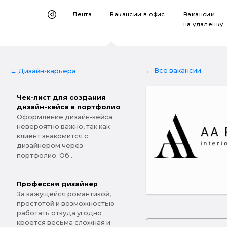
Лента
Вакансии
в офис
Вакансии
на удаленку
← Все вакансии
← Дизайн-карьера
Чек-лист для создания
дизайн-кейса в портфолио
Оформление дизайн-кейса
невероятно важно, так как
клиент знакомится с
дизайнером через
портфолио. Об...
Профессия дизайнер
За кажущейся романтикой,
простотой и возможностью
работать откуда угодно
кроется весьма сложная и