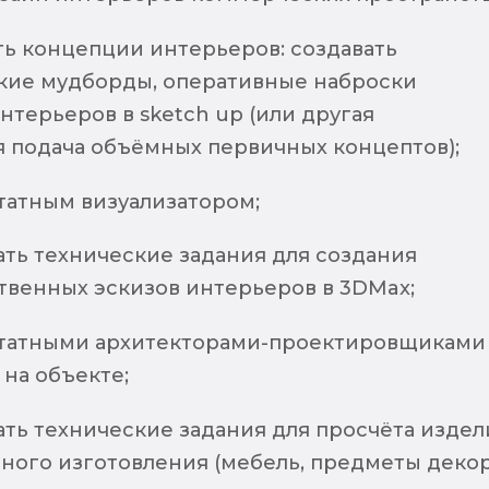
ть концепции интерьеров: создавать
кие мудборды, оперативные наброски
терьеров в sketch up (или другая
я подача объёмных первичных концептов);
татным визуализатором;
ать технические задания для создания
твенных эскизов интерьеров в 3DMax;
штатными архитекторами-проектировщиками
на объекте;
ать технические задания для просчёта издел
ного изготовления (мебель, предметы декор