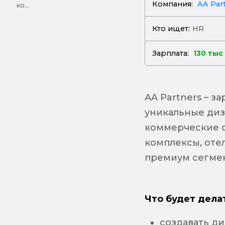
Компания:
AA Par
ко...
Кто ищет:
HR
Зарплата:
130 тыс
AA Partners – 
уникальные диз
коммерческие 
комплексы, отел
премиум сегмен
Что будет дела
создавать д