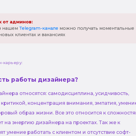
 от админов:
 в нашем
Telegram-канале
можно получать моментальные
новых клиентах и вакансиях
н-карьеру:
сть работы дизайнера?
айнера относятся: самодисциплина, усидчивость,
 критикой, концентрация внимания, эмпатия, умени
ровый образ жизни. Все это относится к сложностя
т на энергию дизайнера на проектах. Так же к
т умение работать с клиентом и отсутствие софт-