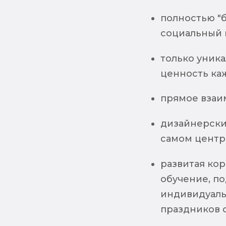
полностью "б
социальный п
только уник
ценность ка
прямое взаи
дизайнерски
самом центр
развитая кор
обучение, п
индивидуаль
праздников 