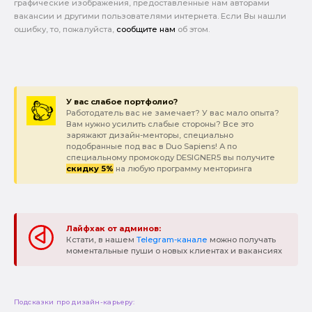
графические изображения, предоставленные нам авторами
вакансии и другими пользователями интернета. Если Вы нашли
ошибку, то, пожалуйста,
сообщите нам
об этом.
У вас слабое портфолио?
Работодатель вас не замечает? У вас мало опыта?
Вам нужно усилить слабые стороны? Все это
заряжают дизайн-менторы, специально
подобранные под вас в Duo Sapiens! А по
специальному промокоду DESIGNER5 вы получите
скидку 5%
на любую программу менторинга
Лайфхак от админов:
Кстати, в нашем
Telegram-канале
можно получать
моментальные пуши о новых клиентах и вакансиях
Подсказки про дизайн-карьеру: