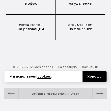
в офис
на удаленке
Работа дизайнером
Заказы дизайнерам
на релокации
на фрилансе
© 2017—2026 designer.ru
На главную
Как найти
дизайнера?
О проекте
Карта сайта
Мы используем
cookies
.
Хорошо
Обработка персональных данных
Файлы cookie
Полезная подсказка:
Как выбрать дизайнера:
Войдите, чтобы откликнуться
руководство для тех, кто заказывает дизайн