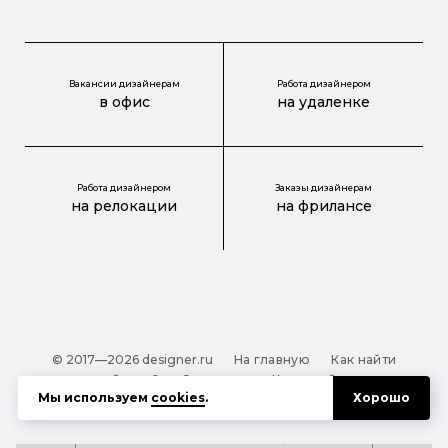
Вакансии дизайнерам
Работа дизайнером
в офис
на удаленке
Работа дизайнером
Заказы дизайнерам
на релокации
на фрилансе
© 2017—2026 designer.ru
На главную
Как найти
дизайнера?
О проекте
Карта сайта
Мы используем
cookies
.
Хорошо
Обработка персональных данных
Файлы cookie