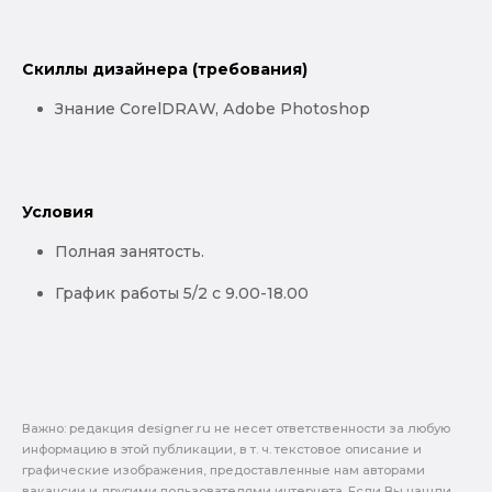
Скиллы дизайнера (требования)
Знание CorеlDRАW, Аdobe Рhоtоshоp
Условия
Полная занятость.
График работы 5/2 с 9.00-18.00
Важно: pедакция designer.ru не несет ответственности за любую
информацию в этой публикации, в т. ч. текстовое описание и
графические изображения, предоставленные нам авторами
вакансии и другими пользователями интернета. Если Вы нашли