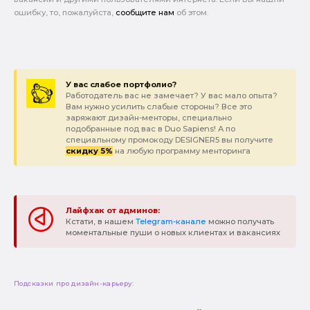
ошибку, то, пожалуйста,
сообщите нам
об этом.
У вас слабое портфолио?
Работодатель вас не замечает? У вас мало опыта?
Вам нужно усилить слабые стороны? Все это
заряжают дизайн-менторы, специально
подобранные под вас в Duo Sapiens! А по
специальному промокоду DESIGNER5 вы получите
скидку 5%
на любую программу менторинга
Лайфхак от админов:
Кстати, в нашем
Telegram-канале
можно получать
моментальные пуши о новых клиентах и вакансиях
Подсказки про дизайн-карьеру: