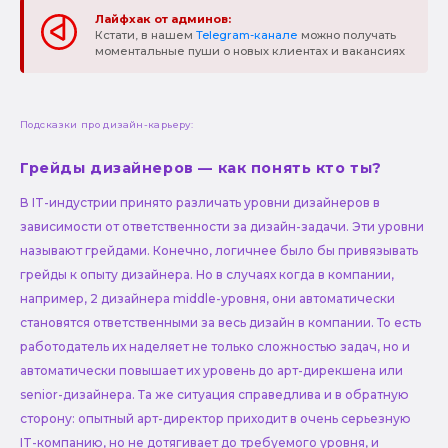
Лайфхак от админов:
Кстати, в нашем
Telegram-канале
можно получать
моментальные пуши о новых клиентах и вакансиях
Подсказки про дизайн-карьеру:
Грейды дизайнеров — как понять кто ты?
В IT-индустрии принято различать уровни дизайнеров в
зависимости от ответственности за дизайн-задачи. Эти уровни
называют грейдами. Конечно, логичнее было бы привязывать
грейды к опыту дизайнера. Но в случаях когда в компании,
например, 2 дизайнера middle-уровня, они автоматически
становятся ответственными за весь дизайн в компании. То есть
работодатель их наделяет не только сложностью задач, но и
автоматически повышает их уровень до арт-дирекшена или
senior-дизайнера. Та же ситуация справедлива и в обратную
сторону: опытный арт-директор приходит в очень серьезную
IT-компанию, но не дотягивает до требуемого уровня, и